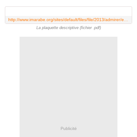
http://www.imarabe.org/sites/default/files/file/2013/admirer/exposition/EXP_Plaquette%20page%20a%20page%20Orient%20Express.pdf
La plaquette descriptive (fichier .pdf)
Publicité