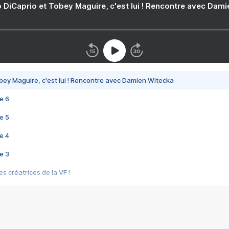
 DiCaprio et Tobey Maguire, c'est lui ! Rencontre avec Dam
bey Maguire, c'est lui ! Rencontre avec Damien Witecka
e 6
e 5
e 4
e 3
s créatrices de la VF !
e 2
e 1
e Mektoub My Love arrive enfin ! Rencontre avec Shaïn Boumedine et Sal