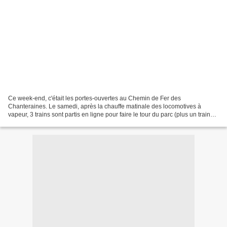
Ce week-end, c'était les portes-ouvertes au Chemin de Fer des
Chanteraines. Le samedi, après la chauffe matinale des locomotives à
vapeur, 3 trains sont partis en ligne pour faire le tour du parc (plus un train
"spécial", tout en bois et vraiment magniqfique,...