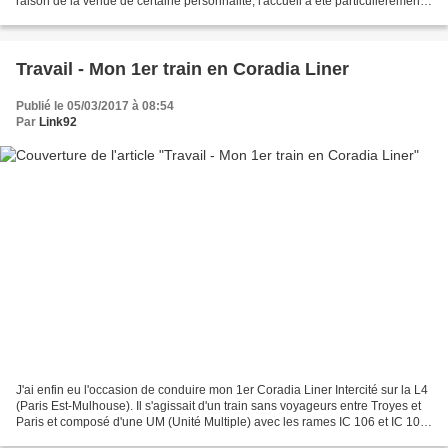
raison de la venue de certaine personnalité, l'accueil a été particulièrement
soigné avec la présence...
Travail - Mon 1er train en Coradia Liner
Publié le 05/03/2017 à 08:54
Par
Link92
J'ai enfin eu l'occasion de conduire mon 1er Coradia Liner Intercité sur la L4
(Paris Est-Mulhouse). Il s'agissait d'un train sans voyageurs entre Troyes et
Paris et composé d'une UM (Unité Multiple) avec les rames IC 106 et IC 104.
Cette composition...