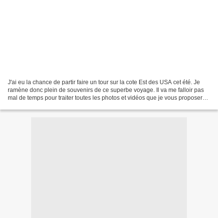
J'ai eu la chance de partir faire un tour sur la cote Est des USA cet été. Je
ramène donc plein de souvenirs de ce superbe voyage. Il va me falloir pas
mal de temps pour traiter toutes les photos et vidéos que je vous proposerais
au fur et à mesure. Je...