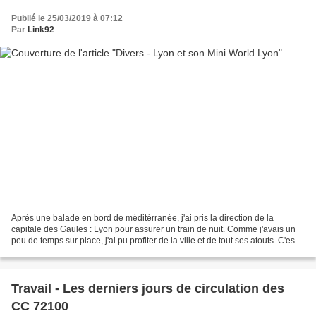
Publié le 25/03/2019 à 07:12
Par
Link92
Après une balade en bord de méditérranée, j'ai pris la direction de la
capitale des Gaules : Lyon pour assurer un train de nuit. Comme j'avais un
peu de temps sur place, j'ai pu profiter de la ville et de tout ses atouts. C'est
une ville que je trouve...
Travail - Les derniers jours de circulation des
CC 72100