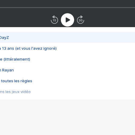
 DayZ
 a 13 ans (et vous l'avez ignoré)
e (littéralement)
im Rayan
 toutes les règles
s les jeux vidéo
us choquant de Rockstar ? - Le scandale BULLY
e plus moche de Steam
du RÊVE tourne au CAUCHEMAR