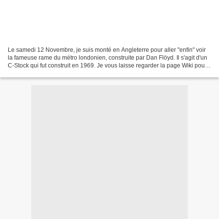
Le samedi 12 Novembre, je suis monté en Angleterre pour aller "enfin" voir
la fameuse rame du métro londonien, construite par Dan Flöyd. Il s'agit d'un
C-Stock qui fut construit en 1969. Je vous laisse regarder la page Wiki pour
plus de détails (en anglais)...