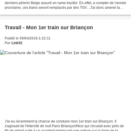
derniers pèlerin Belge assuré en rame tractée. En effet, a compter de l'année
prochaine, ces trains seront remplacés par des TGV... J'ai donc amené la
26035 du dépôt de Villeneuve-St.-Georges...
Travail - Mon 1er train sur Briançon
Publié le 09/04/2016 à 22:11
Par
Link92
J'ai eu récemment la chance de conduire mon 1er train sur Briançon. Il
s'agissait de l'Intercité de nuit Paris-Briançon/Nice qui circulait avec près de
8h de retard suite à un accident impliquant une voiture sur la ligne de la