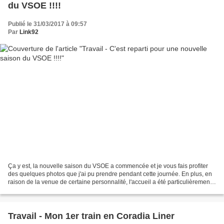
du VSOE !!!!
Publié le 31/03/2017 à 09:57
Par
Link92
Ça y est, la nouvelle saison du VSOE a commencée et je vous fais profiter
des quelques photos que j'ai pu prendre pendant cette journée. En plus, en
raison de la venue de certaine personnalité, l'accueil a été particulièrement
soigné avec la présence...
Travail - Mon 1er train en Coradia Liner