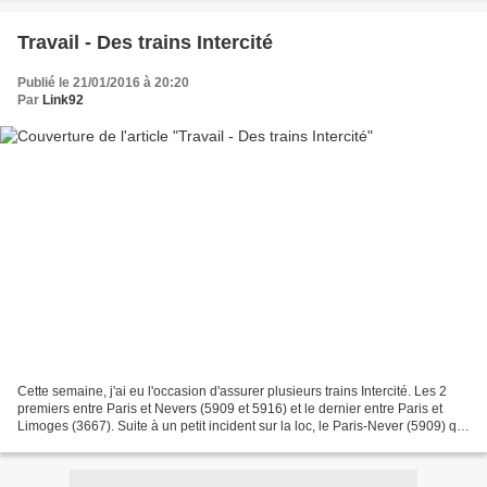
Travail - Des trains Intercité
Publié le 21/01/2016 à 20:20
Par
Link92
Cette semaine, j'ai eu l'occasion d'assurer plusieurs trains Intercité. Les 2
premiers entre Paris et Nevers (5909 et 5916) et le dernier entre Paris et
Limoges (3667). Suite à un petit incident sur la loc, le Paris-Never (5909) qui
devait être assuré...