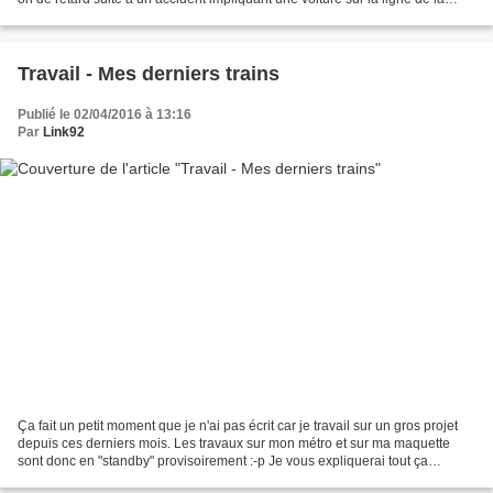
Bresse. Je l'ai donc assuré...
Travail - Mes derniers trains
Publié le 02/04/2016 à 13:16
Par
Link92
Ça fait un petit moment que je n'ai pas écrit car je travail sur un gros projet
depuis ces derniers mois. Les travaux sur mon métro et sur ma maquette
sont donc en "standby" provisoirement :-p Je vous expliquerai tout ça
prochainement ;-) Néanmoins, je...