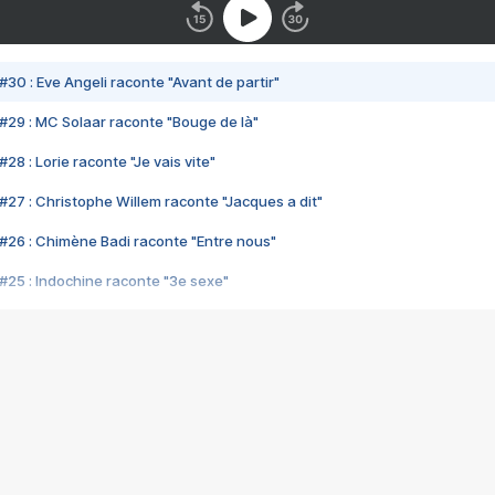
#30 : Eve Angeli raconte "Avant de partir"
#29 : MC Solaar raconte "Bouge de là"
28 : Lorie raconte "Je vais vite"
#27 : Christophe Willem raconte "Jacques a dit"
#26 : Chimène Badi raconte "Entre nous"
#25 : Indochine raconte "3e sexe"
#24 : Zaho raconte "C'est chelou"
#23 : Patrick Bruel raconte "Au café des délices"
#22 : Kyo raconte "Le chemin"
#21 : Nolwenn Leroy raconte "Cassé"
#20 : Patrick Hernandez raconte "Born to be alive"