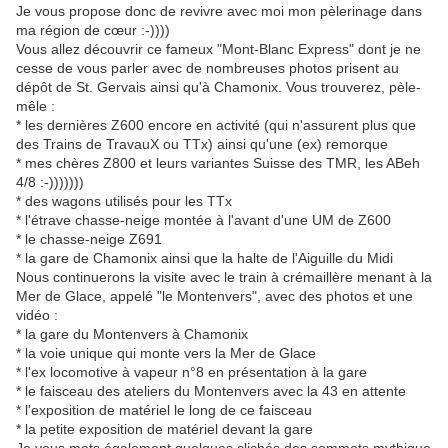
Je vous propose donc de revivre avec moi mon pèlerinage dans
ma région de cœur :-))))
Vous allez découvrir ce fameux "Mont-Blanc Express" dont je ne
cesse de vous parler avec de nombreuses photos prisent au
dépôt de St. Gervais ainsi qu'à Chamonix. Vous trouverez, pèle-
mêle :
* les dernières Z600 encore en activité (qui n'assurent plus que
des Trains de TravauX ou TTx) ainsi qu'une (ex) remorque
* mes chères Z800 et leurs variantes Suisse des TMR, les ABeh
4/8 :-)))))))
* des wagons utilisés pour les TTx
* l'étrave chasse-neige montée à l'avant d'une UM de Z600
* le chasse-neige Z691
* la gare de Chamonix ainsi que la halte de l'Aiguille du Midi
Nous continuerons la visite avec le train à crémaillère menant à la
Mer de Glace, appelé "le Montenvers", avec des photos et une
vidéo :
* la gare du Montenvers à Chamonix
* la voie unique qui monte vers la Mer de Glace
* l'ex locomotive à vapeur n°8 en présentation à la gare
* le faisceau des ateliers du Montenvers avec la 43 en attente
* l'exposition de matériel le long de ce faisceau
* la petite exposition de matériel devant la gare