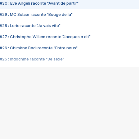
#30 : Eve Angeli raconte "Avant de partir"
#29 : MC Solaar raconte "Bouge de là"
28 : Lorie raconte "Je vais vite"
#27 : Christophe Willem raconte "Jacques a dit"
#26 : Chimène Badi raconte "Entre nous"
#25 : Indochine raconte "3e sexe"
#24 : Zaho raconte "C'est chelou"
#23 : Patrick Bruel raconte "Au café des délices"
#22 : Kyo raconte "Le chemin"
#21 : Nolwenn Leroy raconte "Cassé"
#20 : Patrick Hernandez raconte "Born to be alive"
#19 : Lorie raconte "Près de moi"
#18 : Michael Jones raconte "A nos actes manqués" (avec Jean-Jacque