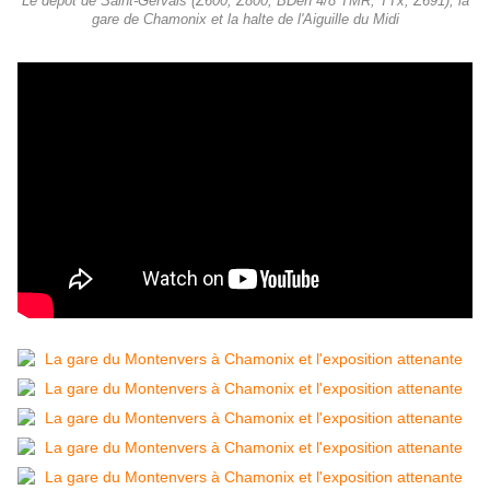
Le dépôt de Saint-Gervais (Z600, Z800, BDeh 4/8 TMR, TTx, Z691), la
gare de Chamonix et la halte de l'Aiguille du Midi