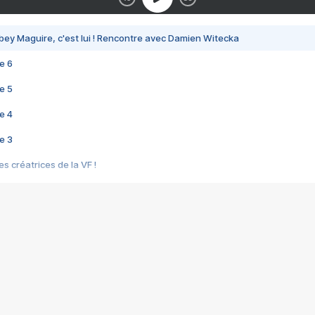
bey Maguire, c'est lui ! Rencontre avec Damien Witecka
e 6
e 5
e 4
e 3
s créatrices de la VF !
e 2
e 1
e Mektoub My Love arrive enfin ! Rencontre avec Shaïn Boumedine et Sal
i : après Toni en famille
elle réalise le bouleversant Dites lui que je l'aime