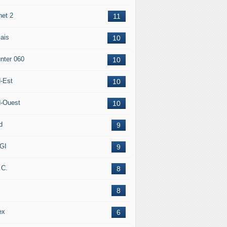
net 2
11
ais
10
nter 060
10
-Est
10
-Ouest
10
d
9
GI
9
.C.
8
8
ex
6