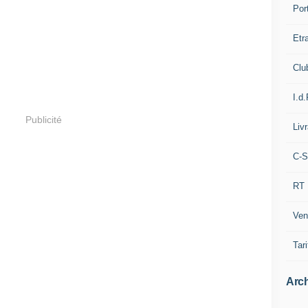
Por
Etr
Clu
I.d.
Publicité
Liv
C-S
RT
Ven
Tari
Arch