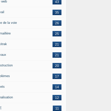
e web
43
vail
35
e de la voie
26
maillère
25
itrak
21
vaux
21
struction
20
blèmes
17
jets
14
nalisation
12
E
11