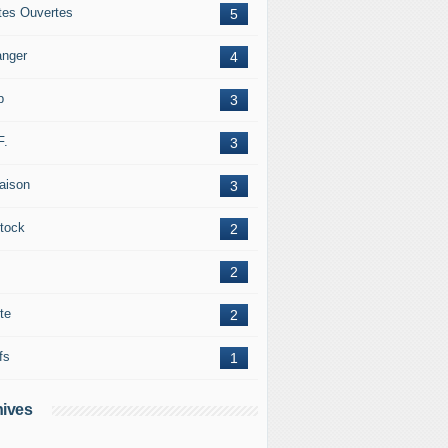
tes Ouvertes
5
anger
4
b
3
F.
3
raison
3
tock
2
2
te
2
fs
1
ives