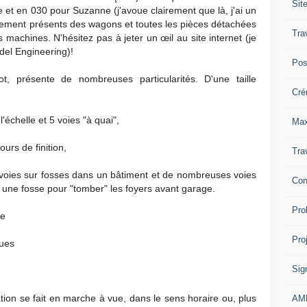
Sit
et en 030 pour Suzanne (j'avoue clairement que là, j'ai un
galement présents des wagons et toutes les pièces détachées
Tra
s machines. N'hésitez pas à jeter un œil au site internet (je
del Engineering)!
Pos
, présente de nombreuses particularités. D'une taille
Cré
'échelle et 5 voies "à quai",
Max
ours de finition,
Tra
 voies sur fosses dans un bâtiment et de nombreuses voies
Con
 une fosse pour "tomber" les foyers avant garage.
Pro
ue
Pro
ques
Sig
lation se fait en marche à vue, dans le sens horaire ou, plus
AM