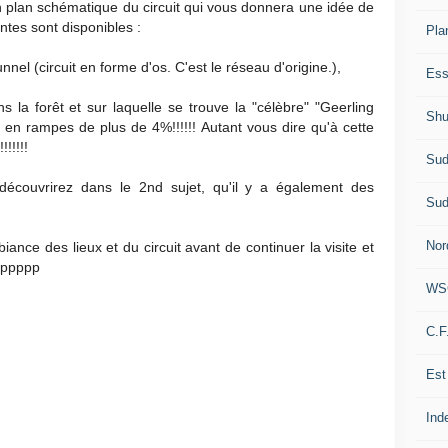
un plan schématique du circuit qui vous donnera une idée de
entes sont disponibles :
Pla
nnel (circuit en forme d'os. C'est le réseau d'origine.),
Ess
 la forêt et sur laquelle se trouve la "célèbre" "Geerling
Shu
 en rampes de plus de 4%!!!!!! Autant vous dire qu'à cette
!!!!!
Sud
écouvrirez dans le 2nd sujet, qu'il y a également des
Sud
Nor
ance des lieux et du circuit avant de continuer la visite et
:-ppppp
WS
C.F
Est
Ind