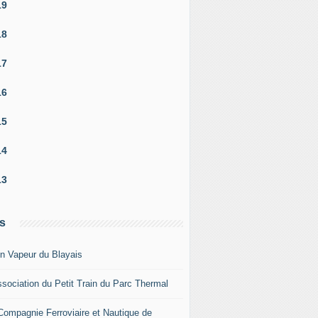
19
18
17
16
15
14
13
s
in Vapeur du Blayais
ssociation du Petit Train du Parc Thermal
Compagnie Ferroviaire et Nautique de