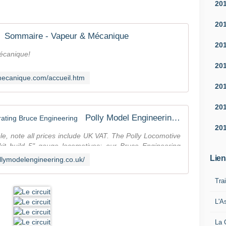
20
20
Sommaire - Vapeur & Mécanique
20
Mécanique!
20
mecanique.com/accueil.htm
20
20
Polly Model Engineering - incorporating Bruce Engineering
20
le, note all prices include UK VAT. The Polly Locomotive
it build 5" gauge locomotives; our Bruce Engineering
Lien
llymodelengineering.co.uk/
Tra
L'A
La 