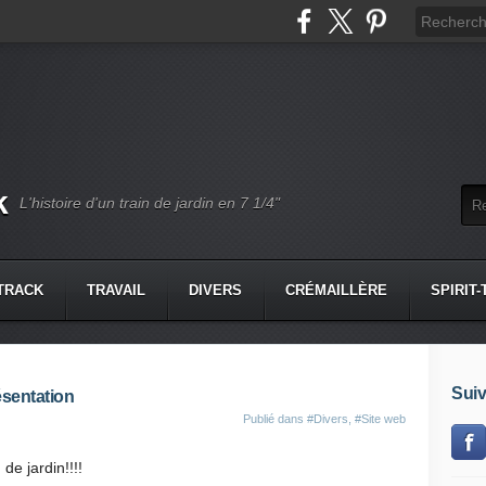
k
L'histoire d'un train de jardin en 7 1/4"
-TRACK
TRAVAIL
DIVERS
CRÉMAILLÈRE
SPIRIT
Suiv
ésentation
Publié dans
#Divers
,
#Site web
de jardin!!!!