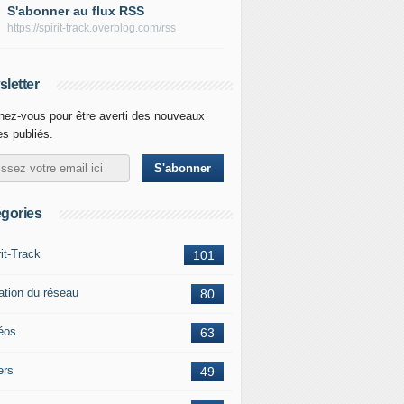
S'abonner au flux RSS
https://spirit-track.overblog.com/rss
letter
ez-vous pour être averti des nouveaux
les publiés.
gories
rit-Track
101
ation du réseau
80
éos
63
ers
49