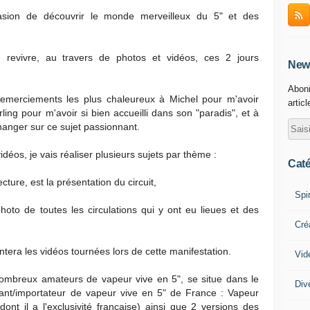
casion de découvrir le monde merveilleux du 5" et des
 revivre, au travers de photos et vidéos, ces 2 jours
News
Abonn
emerciements les plus chaleureux à Michel pour m'avoir
artic
ing pour m'avoir si bien accueilli dans son "paradis", et à
changer sur ce sujet passionnant.
éos, je vais réaliser plusieurs sujets par thème :
Caté
ture, est la présentation du circuit,
Spi
oto de toutes les circulations qui y ont eu lieues et des
Cré
entera les vidéos tournées lors de cette manifestation.
Vid
ombreux amateurs de vapeur vive en 5", se situe dans le
Div
iquant/importateur de vapeur vive en 5" de France : Vapeur
dont il a l'exclusivité française) ainsi que 2 versions des