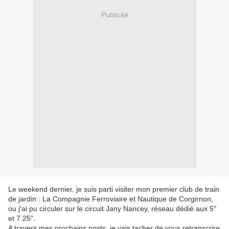
Publicité
Le weekend dernier, je suis parti visiter mon premier club de train
de jardin : La Compagnie Ferroviaire et Nautique de Corgirnon,
ou j'ai pu circuler sur le circuit Jany Nancey, réseau dédié aux 5"
et 7.25".
A travers mes prochains posts, je vais tacher de vous retranscrire