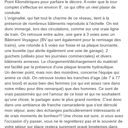
Point Kilométriques pour parfaire le décors. A noter que le tour
complet s'effectue en environ 8', ce qui offre un réel plaisir de
conduite.
L'originalité, qui fait tout le charme de ce réseau, tient à la
présence de nombreux bâtiments reproduits à l'échelle. On est
donc immergé, lors des circulations, comme sur une vraie ligne
de train. On retrouve entre autre, une gare à 3 voies avec un
Bâtiment Voyageur (BV qui sert également pour le remisage des
trains), une rotonde à 5 voies sur fosse et sa plaque tournante,
une buvette (qui abrite également une voie de garage), 2
guichets (utilisés pour les journées commerciales) et divers
bâtiments annexes. Le chargement/déchargement du matériel
est facilité par la présence d'une plaque levante hydraulique.
Un dernier point, mais non des moindres, concerne l'équipe qui
anime ce club. On retrouve toutes les tranches d'age (de 7 à 77
ans loool) et aussi bien des femmes (ce qui est assez rare dans
notre milieu pour être remarqué) que des hommes. Ce sont de
vrais passionnés qui ont l'amour de ce loisir et qui ne souhaitent
qu'une chose, le partager avec le plus grand nombre. C'est donc
dans une ambiance de franche camaraderie que s'est déroulé
mon séjour, avec des échanges particulièrement intéressants et
de vrais moments de bonheur!!! Une chose est sure, si vous avez
l'occasion d'y passer, vous ne le regretterez pas et le souvenir de
votre séjour sur place restera surement gravé longtemps dans