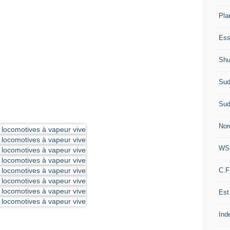
Pla
Ess
Shu
Sud
Sud
Nor
WS
C.F
Est
Ind