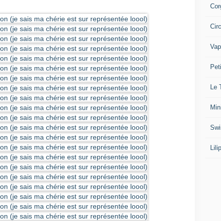
Cor
Cir
Vap
Pet
Le 
Min
Swi
Lil