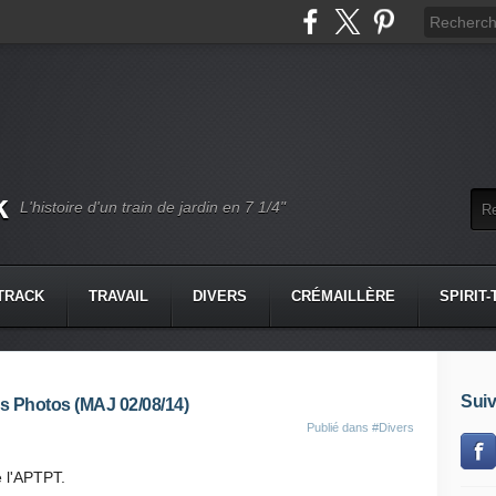
k
L'histoire d'un train de jardin en 7 1/4"
-TRACK
TRAVAIL
DIVERS
CRÉMAILLÈRE
SPIRIT
Suiv
es Photos (MAJ 02/08/14)
Publié dans
#Divers
e l'APTPT.