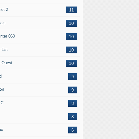
net 2
11
ais
10
nter 060
10
-Est
10
-Ouest
10
d
9
GI
9
.C.
8
8
ex
6