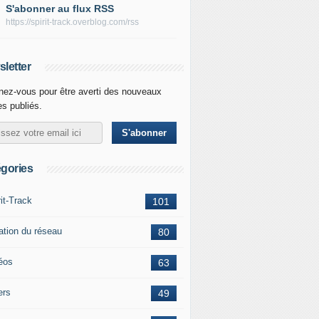
S'abonner au flux RSS
https://spirit-track.overblog.com/rss
letter
ez-vous pour être averti des nouveaux
les publiés.
gories
rit-Track
101
ation du réseau
80
éos
63
ers
49