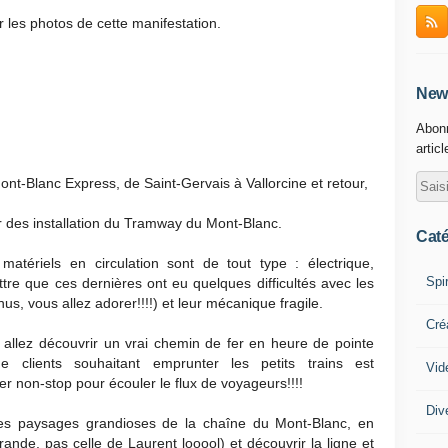
r les photos de cette manifestation.
News
Abonn
artic
ont-Blanc Express, de Saint-Gervais à Vallorcine et retour,
r des installation du Tramway du Mont-Blanc.
Caté
atériels en circulation sont de tout type : électrique,
Spi
ttre que ces dernières ont eu quelques difficultés avec les
us, vous allez adorer!!!!) et leur mécanique fragile.
Cré
s allez découvrir un vrai chemin de fer en heure de pointe
 clients souhaitant emprunter les petits trains est
Vid
er non-stop pour écouler le flux de voyageurs!!!!
Div
 les paysages grandioses de la chaîne du Mont-Blanc, en
ande, pas celle de Laurent looool) et découvrir la ligne et