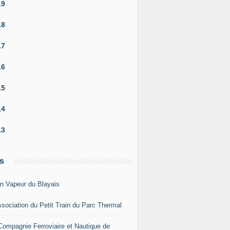
19
18
17
16
15
14
13
s
in Vapeur du Blayais
ssociation du Petit Train du Parc Thermal
Compagnie Ferroviaire et Nautique de