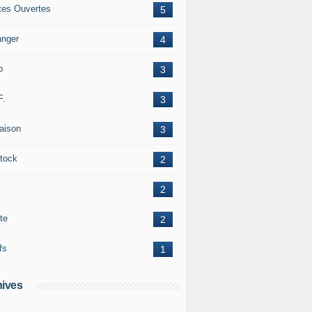
tes Ouvertes
5
anger
4
b
3
F.
3
raison
3
tock
2
2
te
2
fs
1
ives