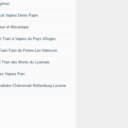
girnon
cuit Vapeur Denis Papin
eur et Mécanique
it Train à Vapeur du Pays d'Auges
Train-Train de Portes-Les-Valences
i Train des Monts du Lyonnais
ss Vapeur Parc
iputbahn Chärnsmatt Rothenburg Lucerne