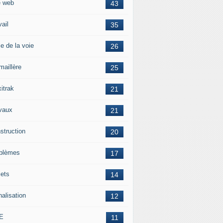
e web
43
vail
35
e de la voie
26
maillère
25
itrak
21
vaux
21
struction
20
blèmes
17
jets
14
nalisation
12
E
11