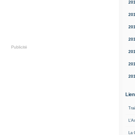
20
20
20
20
Publicité
20
20
20
Lien
Tra
L'A
La 