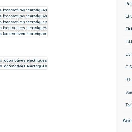
Por
Etr
Clu
I.d.
Liv
C-S
RT
Ven
Tari
Arch