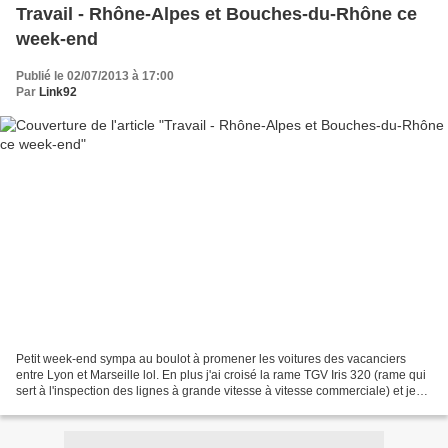
Travail - Rhône-Alpes et Bouches-du-Rhône ce
week-end
Publié le 02/07/2013 à 17:00
Par
Link92
Petit week-end sympa au boulot à promener les voitures des vacanciers
entre Lyon et Marseille lol. En plus j'ai croisé la rame TGV Iris 320 (rame qui
sert à l'inspection des lignes à grande vitesse à vitesse commerciale) et je
vous en livre quelques clichés...