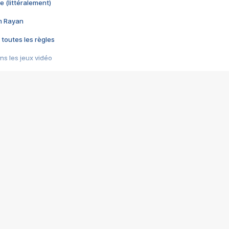
e (littéralement)
im Rayan
 toutes les règles
s les jeux vidéo
us choquant de Rockstar ? - Le scandale BULLY
e plus moche de Steam
du RÊVE tourne au CAUCHEMAR
pendant 8 heures
it… à tort
umiliés par un jeu vidéo
ire - Final Fantasy 8
ti un empire - Age of Empires
story DOFUS