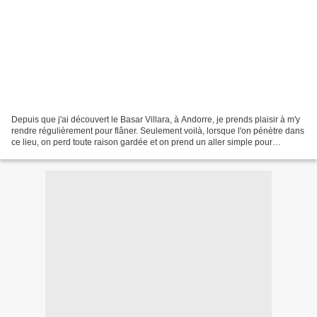
Depuis que j'ai découvert le Basar Villara, à Andorre, je prends plaisir à m'y
rendre régulièrement pour flâner. Seulement voilà, lorsque l'on pénètre dans
ce lieu, on perd toute raison gardée et on prend un aller simple pour
l'enfance!!!! On trouve vraiment...