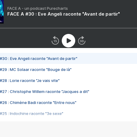
FACE A - un podcast Purecharts
FACE A #30 : Eve Angeli raconte "Avant de partir"
#30 : Eve Angeli raconte "Avant de partir"
#29 : MC Solaar raconte "Bouge de là"
28 : Lorie raconte "Je vais vite"
#27 : Christophe Willem raconte "Jacques a dit"
#26 : Chimène Badi raconte "Entre nous"
#25 : Indochine raconte "3e sexe"
#24 : Zaho raconte "C'est chelou"
#23 : Patrick Bruel raconte "Au café des délices"