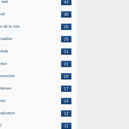
e web
43
vail
35
e de la voie
26
maillère
25
itrak
21
vaux
21
struction
20
blèmes
17
jets
14
nalisation
12
E
11