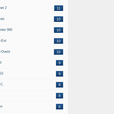
net 2
11
ais
10
nter 060
10
-Est
10
-Ouest
10
d
9
GI
9
.C.
8
8
ex
6