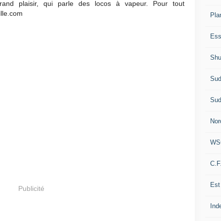
and plaisir, qui parle des locos à vapeur. Pour tout
ille.com
Pla
Ess
Shu
Sud
Sud
Nor
WS
C.F
Est
Publicité
Ind