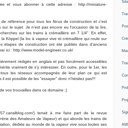
Sit
dée et vous abonner à cette adresse : http://miniature-
Tra
de référence pour tous les férus de construction et c'est
Pos
s sur le sujet. Je n'est pas encore eu l'occasion de la lire,
cherches sur les trains à crémaillère en 7 1/4". En effet,
Cré
 la Köppel (la loc à vapeur vive et crémaillère qui roule sur
s étapes de construction ont été publiés dans d'anciens
par ici : http://www.model-engineer.co.uk/
Max
ièrement rédigés en anglais et pas forcément accessibles
Tra
érite vraiment de s'y intéresser. En outre, pour le 1er, les
et tous les réseaux accompagnés de leur plan ce qui est
Con
il est possible de les "essayer" donc n'hésitez pas!!!
Pro
t de vos trouvailles dans ce domaine ;)
Pro
Sig
co57.canalblog.com/) tenait à me faire part de la revue
érie des Amateurs de Vapeur) et qui aborde les trains de
ciation, dédiée au monde de la vapeur vive sous toutes ses
AM