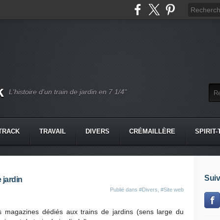
k
L'histoire d'un train de jardin en 7 1/4"
-TRACK
TRAVAIL
DIVERS
CRÉMAILLÈRE
SPIRIT
Suiv
 jardin
Publié dans
#Divers
,
#Site web
s magazines dédiés aux trains de jardins (sens large du