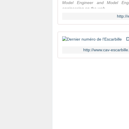
Model Engineer and Model Eng
engineering on the web.
http:/
D
http://www.cav-escarbille