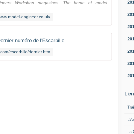
20
ineers Workshop magazines. The home of model
20
/www.model-engineer.co.uk/
20
20
ernier numéro de l'Escarbille
20
.com/escarbille/dernier.htm
20
20
Lien
Tra
L'A
La 