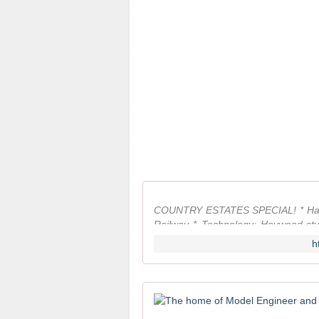
COUNTRY ESTATES SPECIAL! * Hatfie
Railway * Technology: Heywood-styl
Willow Tree Miniature ...
h