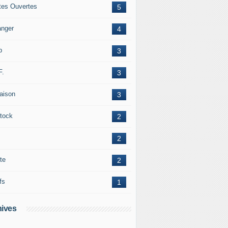
tes Ouvertes
5
anger
4
b
3
F.
3
raison
3
tock
2
2
te
2
fs
1
ives