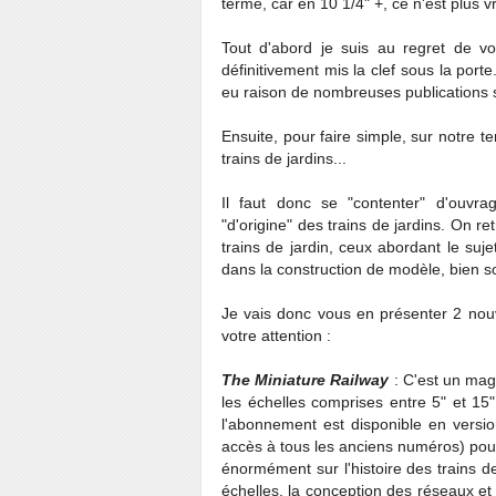
terme, car en 10 1/4" +, ce n'est plus vr
Tout d'abord je suis au regret de v
définitivement mis la clef sous la port
eu raison de nombreuses publications s
Ensuite, pour faire simple, sur notre ter
trains de jardins...
Il faut donc se "contenter" d'ouvra
"d'origine" des trains de jardins. On r
trains de jardin, ceux abordant le sujet
dans la construction de modèle, bien s
Je vais donc vous en présenter 2 nouv
votre attention :
The Miniature Railway
: C'est un mag
les échelles comprises entre 5" et 15"
l'abonnement est disponible en versi
accès à tous les anciens numéros) pour u
énormément sur l'histoire des trains de 
échelles, la conception des réseaux et 