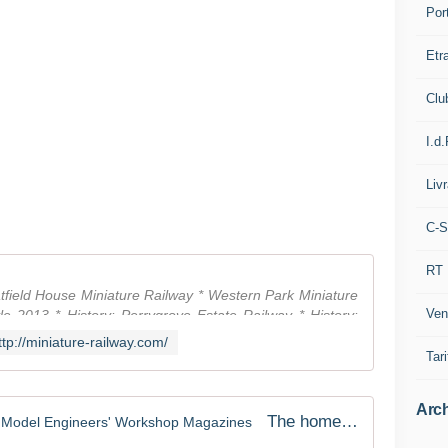
Por
Etr
Clu
I.d.
Liv
C-S
RT
ld House Miniature Railway * Western Park Miniature
Ven
e 2013 * History: Perrygrove Estate Railway * History:
ttp://miniature-railway.com/
Tari
Arch
The home of Model Engineer and Model Engineers' Workshop Magazines