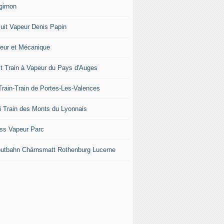
girnon
cuit Vapeur Denis Papin
eur et Mécanique
it Train à Vapeur du Pays d'Auges
Train-Train de Portes-Les-Valences
i Train des Monts du Lyonnais
ss Vapeur Parc
iputbahn Chärnsmatt Rothenburg Lucerne