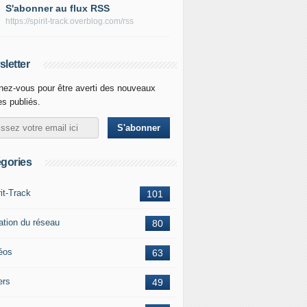
S'abonner au flux RSS
https://spirit-track.overblog.com/rss
letter
ez-vous pour être averti des nouveaux
les publiés.
gories
rit-Track
101
ation du réseau
80
éos
63
ers
49