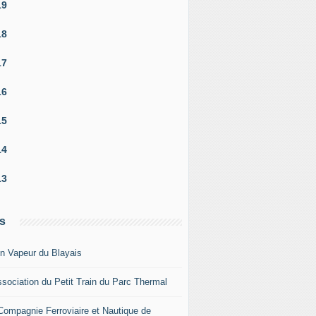
19
18
17
16
15
14
13
s
in Vapeur du Blayais
ssociation du Petit Train du Parc Thermal
Compagnie Ferroviaire et Nautique de