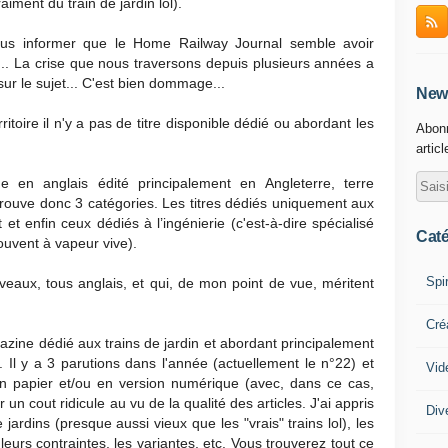
aiment du train de jardin lol).
ous informer que le Home Railway Journal semble avoir
e... La crise que nous traversons depuis plusieurs années a
ur le sujet... C'est bien dommage...
News
ritoire il n'y a pas de titre disponible dédié ou abordant les
Abonn
artic
ge en anglais édité principalement en Angleterre, terre
etrouve donc 3 catégories. Les titres dédiés uniquement aux
 et enfin ceux dédiés à l’ingénierie (c'est-à-dire spécialisé
Caté
ouvent à vapeur vive).
Spi
eaux, tous anglais, et qui, de mon point de vue, méritent
Cré
azine dédié aux trains de jardin et abordant principalement
. Il y a 3 parutions dans l'année (actuellement le n°22) et
Vid
on papier et/ou en version numérique (avec, dans ce cas,
n cout ridicule au vu de la qualité des articles. J'ai appris
Div
jardins (presque aussi vieux que les "vrais" trains lol), les
leurs contraintes, les variantes, etc. Vous trouverez tout ce