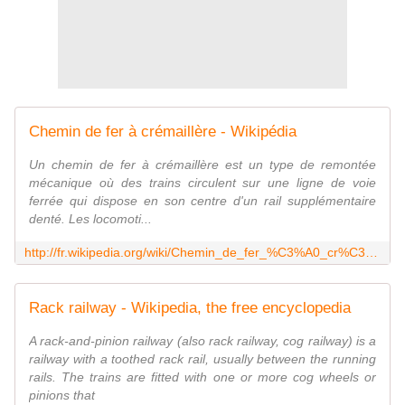
Chemin de fer à crémaillère - Wikipédia
Un chemin de fer à crémaillère est un type de remontée
mécanique où des trains circulent sur une ligne de voie
ferrée qui dispose en son centre d'un rail supplémentaire
denté. Les locomoti...
http://fr.wikipedia.org/wiki/Chemin_de_fer_%C3%A0_cr%C3%A9maill%C3%A8re
Rack railway - Wikipedia, the free encyclopedia
A rack-and-pinion railway (also rack railway, cog railway) is a
railway with a toothed rack rail, usually between the running
rails. The trains are fitted with one or more cog wheels or
pinions that