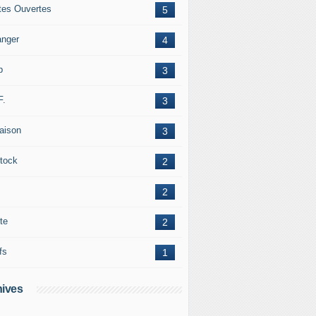
tes Ouvertes
5
anger
4
b
3
F.
3
raison
3
tock
2
2
te
2
fs
1
ives