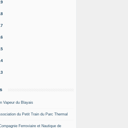
19
18
17
16
15
14
13
s
in Vapeur du Blayais
ssociation du Petit Train du Parc Thermal
Compagnie Ferroviaire et Nautique de