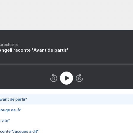
Purecharts
ngeli raconte "Avant de partir"
vant de partir"
Bouge de là"
 vite"
conte "Jacques a dit"