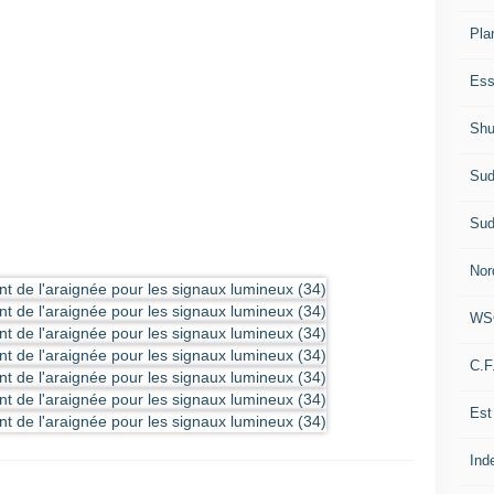
Pla
Ess
Shu
Sud
Sud
Nor
WS
C.F
Est
Ind