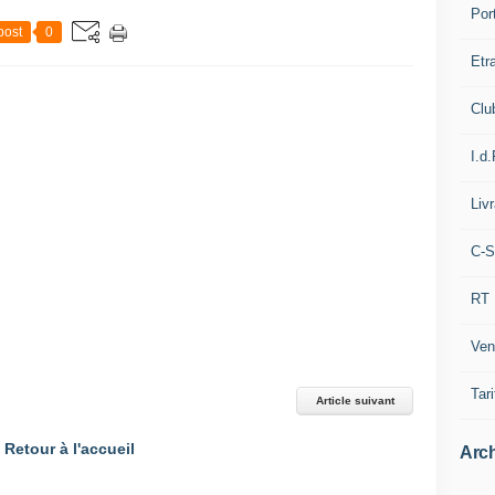
Por
post
0
Etr
Clu
I.d.
Liv
C-S
RT
Ven
Tari
Article suivant
Retour à l'accueil
Arch