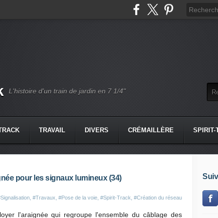
k
L'histoire d'un train de jardin en 7 1/4"
-TRACK
TRAVAIL
DIVERS
CRÉMAILLÈRE
SPIRIT
Suiv
ignée pour les signaux lumineux (34)
Signalisation
,
#Travaux
,
#Pose de la voie
,
#Spirit-Track
,
#Création du réseau
loyer l'araignée qui regroupe l'ensemble du câblage des