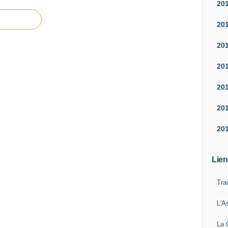
20
20
20
20
20
20
20
Lien
Tra
L'A
La 