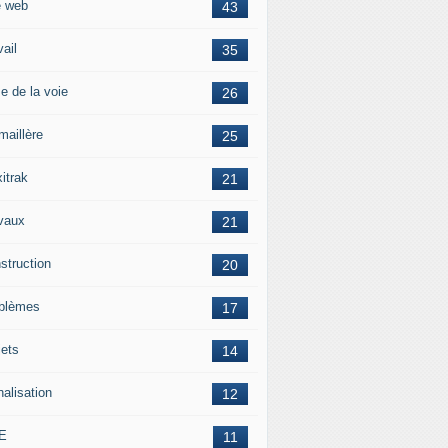
e web
43
vail
35
e de la voie
26
maillère
25
itrak
21
vaux
21
struction
20
blèmes
17
jets
14
nalisation
12
E
11