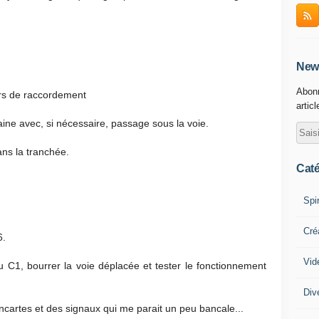
News
Abonn
iers de raccordement
artic
ne avec, si nécessaire, passage sous la voie.
ans la tranchée.
Caté
Spi
Cré
6.
Vid
u C1, bourrer la voie déplacée et tester le fonctionnement
Div
ancartes et des signaux qui me parait un peu bancale...