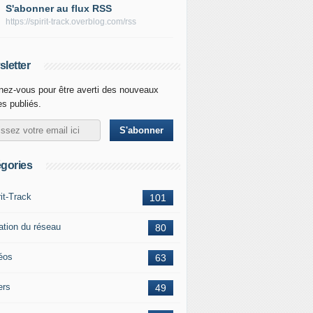
S'abonner au flux RSS
https://spirit-track.overblog.com/rss
letter
ez-vous pour être averti des nouveaux
les publiés.
gories
rit-Track
101
ation du réseau
80
éos
63
ers
49