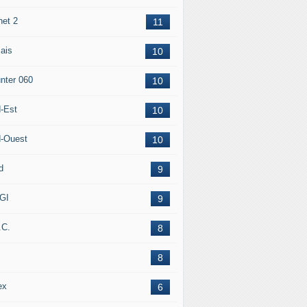
net 2
11
ais
10
nter 060
10
-Est
10
-Ouest
10
d
9
GI
9
.C.
8
8
ex
6