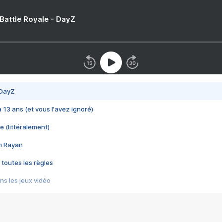
 Battle Royale - DayZ
 DayZ
 a 13 ans (et vous l'avez ignoré)
e (littéralement)
im Rayan
 toutes les règles
s les jeux vidéo
us choquant de Rockstar ? - Le scandale BULLY
e plus moche de Steam