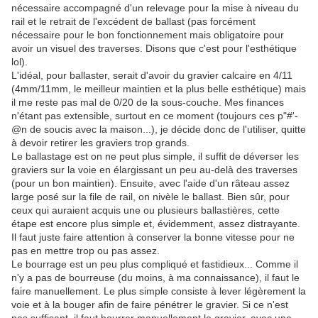
nécessaire accompagné d'un relevage pour la mise à niveau du
rail et le retrait de l'excédent de ballast (pas forcément
nécessaire pour le bon fonctionnement mais obligatoire pour
avoir un visuel des traverses. Disons que c'est pour l'esthétique
lol).
L'idéal, pour ballaster, serait d'avoir du gravier calcaire en 4/11
(4mm/11mm, le meilleur maintien et la plus belle esthétique) mais
il me reste pas mal de 0/20 de la sous-couche. Mes finances
n'étant pas extensible, surtout en ce moment (toujours ces p"#'-
@n de soucis avec la maison...), je décide donc de l'utiliser, quitte
à devoir retirer les graviers trop grands.
Le ballastage est on ne peut plus simple, il suffit de déverser les
graviers sur la voie en élargissant un peu au-delà des traverses
(pour un bon maintien). Ensuite, avec l'aide d'un râteau assez
large posé sur la file de rail, on nivèle le ballast. Bien sûr, pour
ceux qui auraient acquis une ou plusieurs ballastières, cette
étape est encore plus simple et, évidemment, assez distrayante.
Il faut juste faire attention à conserver la bonne vitesse pour ne
pas en mettre trop ou pas assez.
Le bourrage est un peu plus compliqué et fastidieux... Comme il
n'y a pas de bourreuse (du moins, à ma connaissance), il faut le
faire manuellement. Le plus simple consiste à lever légèrement la
voie et à la bouger afin de faire pénétrer le gravier. Si ce n'est