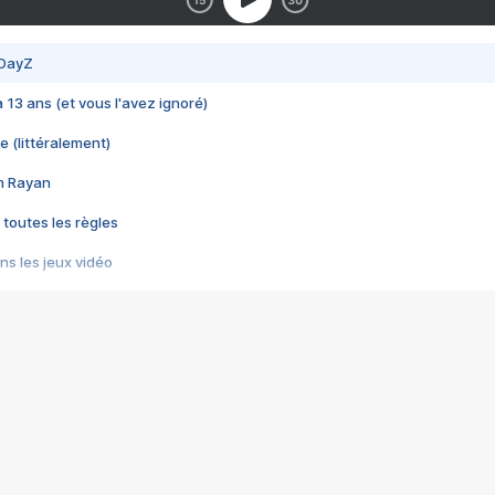
 DayZ
 a 13 ans (et vous l'avez ignoré)
e (littéralement)
im Rayan
 toutes les règles
s les jeux vidéo
us choquant de Rockstar ? - Le scandale BULLY
e plus moche de Steam
du RÊVE tourne au CAUCHEMAR
pendant 8 heures
it… à tort