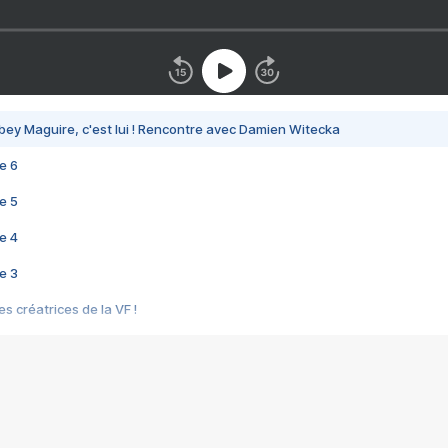
bey Maguire, c'est lui ! Rencontre avec Damien Witecka
e 6
e 5
e 4
e 3
s créatrices de la VF !
e 2
e 1
e Mektoub My Love arrive enfin ! Rencontre avec Shaïn Boumedine et Sal