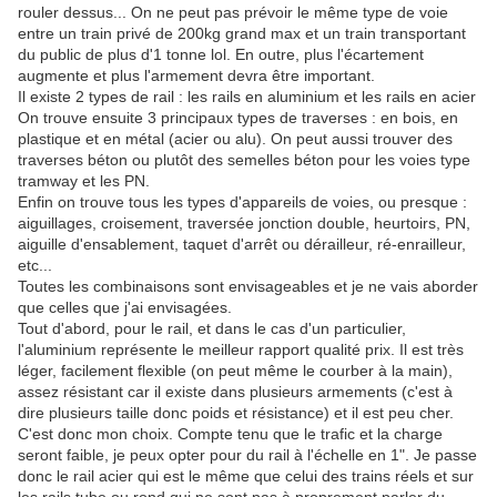
rouler dessus... On ne peut pas prévoir le même type de voie
entre un train privé de 200kg grand max et un train transportant
du public de plus d'1 tonne lol. En outre, plus l'écartement
augmente et plus l'armement devra être important.
Il existe 2 types de rail : les rails en aluminium et les rails en acier
On trouve ensuite 3 principaux types de traverses : en bois, en
plastique et en métal (acier ou alu). On peut aussi trouver des
traverses béton ou plutôt des semelles béton pour les voies type
tramway et les PN.
Enfin on trouve tous les types d'appareils de voies, ou presque :
aiguillages, croisement, traversée jonction double, heurtoirs, PN,
aiguille d'ensablement, taquet d'arrêt ou dérailleur, ré-enrailleur,
etc...
Toutes les combinaisons sont envisageables et je ne vais aborder
que celles que j'ai envisagées.
Tout d'abord, pour le rail, et dans le cas d'un particulier,
l'aluminium représente le meilleur rapport qualité prix. Il est très
léger, facilement flexible (on peut même le courber à la main),
assez résistant car il existe dans plusieurs armements (c'est à
dire plusieurs taille donc poids et résistance) et il est peu cher.
C'est donc mon choix. Compte tenu que le trafic et la charge
seront faible, je peux opter pour du rail à l'échelle en 1". Je passe
donc le rail acier qui est le même que celui des trains réels et sur