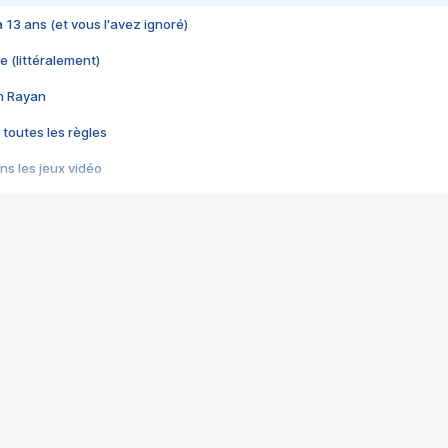
 a 13 ans (et vous l'avez ignoré)
e (littéralement)
im Rayan
 toutes les règles
s les jeux vidéo
us choquant de Rockstar ? - Le scandale BULLY
e plus moche de Steam
du RÊVE tourne au CAUCHEMAR
pendant 8 heures
it… à tort
umiliés par un jeu vidéo
ire - Final Fantasy 8