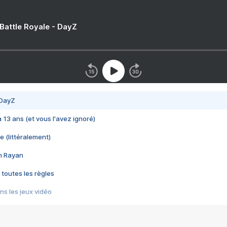
 Battle Royale - DayZ
 DayZ
 a 13 ans (et vous l'avez ignoré)
e (littéralement)
im Rayan
 toutes les règles
s les jeux vidéo
us choquant de Rockstar ? - Le scandale BULLY