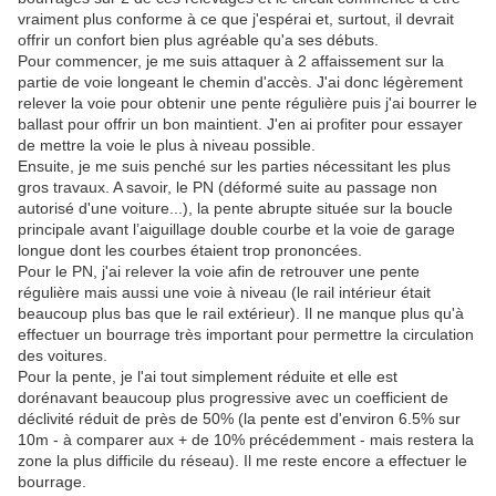
vraiment plus conforme à ce que j'espérai et, surtout, il devrait
offrir un confort bien plus agréable qu'a ses débuts.
Pour commencer, je me suis attaquer à 2 affaissement sur la
partie de voie longeant le chemin d'accès. J'ai donc légèrement
relever la voie pour obtenir une pente régulière puis j'ai bourrer le
ballast pour offrir un bon maintient. J'en ai profiter pour essayer
de mettre la voie le plus à niveau possible.
Ensuite, je me suis penché sur les parties nécessitant les plus
gros travaux. A savoir, le PN (déformé suite au passage non
autorisé d'une voiture...), la pente abrupte située sur la boucle
principale avant l’aiguillage double courbe et la voie de garage
longue dont les courbes étaient trop prononcées.
Pour le PN, j'ai relever la voie afin de retrouver une pente
régulière mais aussi une voie à niveau (le rail intérieur était
beaucoup plus bas que le rail extérieur). Il ne manque plus qu'à
effectuer un bourrage très important pour permettre la circulation
des voitures.
Pour la pente, je l'ai tout simplement réduite et elle est
dorénavant beaucoup plus progressive avec un coefficient de
déclivité réduit de près de 50% (la pente est d'environ 6.5% sur
10m - à comparer aux + de 10% précédemment - mais restera la
zone la plus difficile du réseau). Il me reste encore a effectuer le
bourrage.