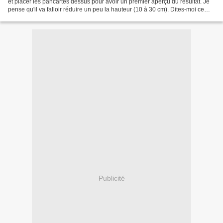
et placer les pancartes dessus pour avoir un premier aperçu du résultat. Je
pense qu'il va falloir réduire un peu la hauteur (10 à 30 cm). Dites-moi ce
que vous en pensez. Pancartes...
Publicité