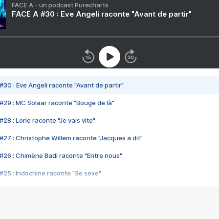
FACE A - un podcast Purecharts
FACE A #30 : Eve Angeli raconte "Avant de partir"
#30 : Eve Angeli raconte "Avant de partir"
#29 : MC Solaar raconte "Bouge de là"
28 : Lorie raconte "Je vais vite"
#27 : Christophe Willem raconte "Jacques a dit"
#26 : Chimène Badi raconte "Entre nous"
#25 : Indochine raconte "3e sexe"
#24 : Zaho raconte "C'est chelou"
#23 : Patrick Bruel raconte "Au café des délices"