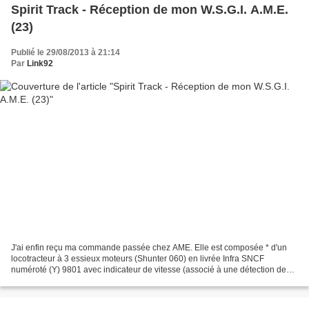
Spirit Track - Réception de mon W.S.G.I. A.M.E.
(23)
Publié le 29/08/2013 à 21:14
Par
Link92
J'ai enfin reçu ma commande passée chez AME. Elle est composée * d'un
locotracteur à 3 essieux moteurs (Shunter 060) en livrée Infra SNCF
numéroté (Y) 9801 avec indicateur de vitesse (associé à une détection de
survitesse et de patinage) et ampèremètre...