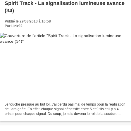
Spirit Track - La signalisation lumineuse avance
(34)
Publié le 29/08/2013 à 10:58
Par
Link92
Je touche presque au but lol. J'ai perdu pas mal de temps pour la réalisation
de l’araignée. En effet, chaque signal nécessite entre 5 et 9 fils et il y a 4
prises pour chaque signal. Du coup, je suis devenu le roi de la soudure
:-))))). J'avance maintenant...