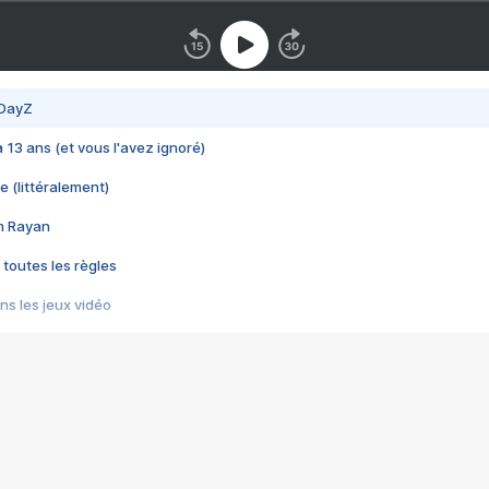
 DayZ
 a 13 ans (et vous l'avez ignoré)
e (littéralement)
im Rayan
 toutes les règles
s les jeux vidéo
us choquant de Rockstar ? - Le scandale BULLY
e plus moche de Steam
du RÊVE tourne au CAUCHEMAR
pendant 8 heures