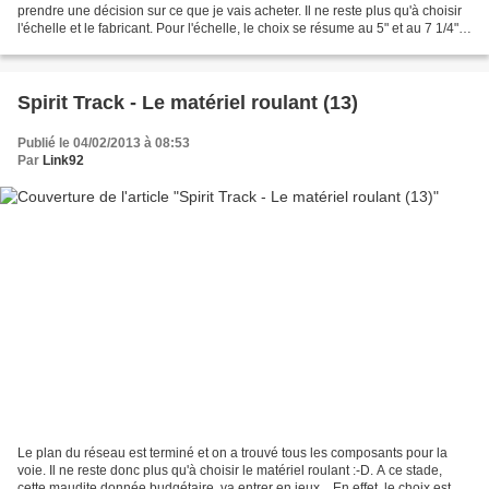
prendre une décision sur ce que je vais acheter. Il ne reste plus qu'à choisir
l'échelle et le fabricant. Pour l'échelle, le choix se résume au 5" et au 7 1/4"
(et leur variante...
Spirit Track - Le matériel roulant (13)
Publié le 04/02/2013 à 08:53
Par
Link92
Le plan du réseau est terminé et on a trouvé tous les composants pour la
voie. Il ne reste donc plus qu'à choisir le matériel roulant :-D. A ce stade,
cette maudite donnée budgétaire, va entrer en jeux... En effet, le choix est