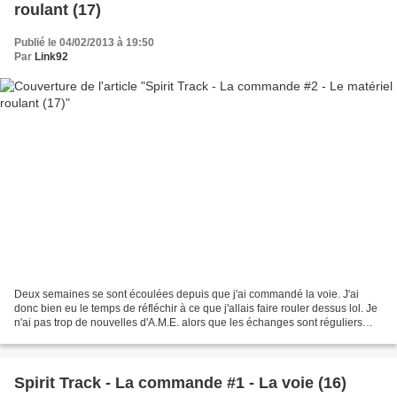
roulant (17)
Publié le 04/02/2013 à 19:50
Par
Link92
Deux semaines se sont écoulées depuis que j'ai commandé la voie. J'ai
donc bien eu le temps de réfléchir à ce que j'allais faire rouler dessus lol. Je
n'ai pas trop de nouvelles d'A.M.E. alors que les échanges sont réguliers
avec Maxitrak (il y a toujours...
Spirit Track - La commande #1 - La voie (16)