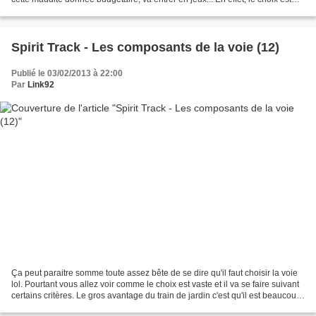
quasiment infini. On trouve...
Spirit Track - Les composants de la voie (12)
Publié le 03/02/2013 à 22:00
Par
Link92
Ça peut paraitre somme toute assez bête de se dire qu'il faut choisir la voie
lol. Pourtant vous allez voir comme le choix est vaste et il va se faire suivant
certains critères. Le gros avantage du train de jardin c'est qu'il est beaucoup
moins exigeant...