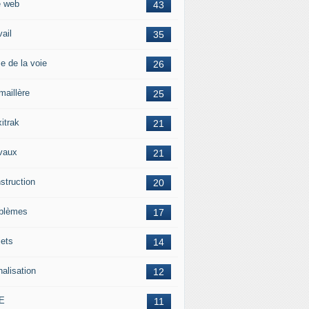
e web
43
vail
35
e de la voie
26
maillère
25
itrak
21
vaux
21
struction
20
blèmes
17
jets
14
nalisation
12
E
11