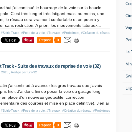
Cor
rd'hui j'ai continué le bourrage de la voie sur la boucle
ipale. C'est très long et très fatigant mais, au moins, une
Cir
fini, le réseau sera vraiment confortable et on pourra y
ler sans restriction. A priori, les mouvements latéraux...
Vap
s
#Spirit-Track
,
#Pose de la voie
,
#Travaux
,
#Problèmes
,
#Création du réseau
Pet
Repost
0
Le 
Min
it Track - Suite des travaux de reprise de voie (32)
s 2013
, Rédigé par Link92
Swi
tin j'ai continué à avancer les gros travaux que j’avais
Lil
pris hier. J'ai donc fini de poser la voie du garage long
 en place d'un nouveau geotextile, correction
émentaire des courbes et mise en place définitive). J'en ai
s
#Spirit-Track
,
#Pose de la voie
,
#Travaux
,
#Création du réseau
,
#Problèmes
Repost
0