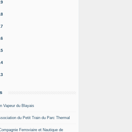
19
18
17
16
15
14
13
s
in Vapeur du Blayais
ssociation du Petit Train du Parc Thermal
Compagnie Ferroviaire et Nautique de