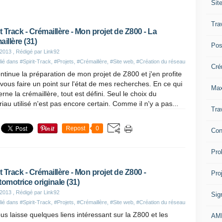
Sit
Tra
it Track - Crémaillère - Mon projet de Z800 - La
aillère (31)
Pos
 2013
, Rédigé par Link92
lié dans
#Spirit-Track
,
#Projets
,
#Crémaillère
,
#Site web
,
#Création du réseau
Cré
ntinue la préparation de mon projet de Z800 et j'en profite
vous faire un point sur l'état de mes recherches. En ce qui
Max
rne la crémaillère, tout est défini. Seul le choix du
iau utilisé n'est pas encore certain. Comme il n'y a pas...
Tra
Repost
0
Con
Pro
it Track - Crémaillère - Mon projet de Z800 -
Pro
tomotrice originale (31)
 2013
, Rédigé par Link92
Sig
lié dans
#Spirit-Track
,
#Projets
,
#Crémaillère
,
#Site web
,
#Création du réseau
us laisse quelques liens intéressant sur la Z800 et les
AM