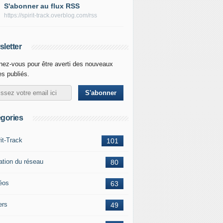
S'abonner au flux RSS
https://spirit-track.overblog.com/rss
letter
ez-vous pour être averti des nouveaux
les publiés.
gories
rit-Track
101
ation du réseau
80
éos
63
ers
49