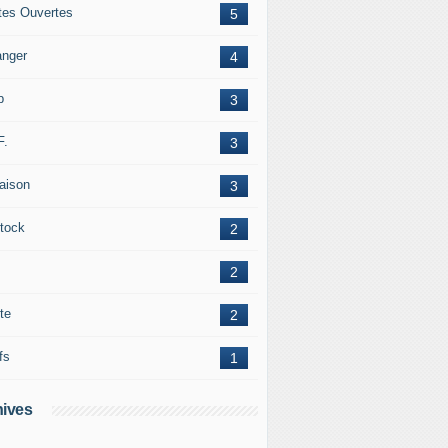
tes Ouvertes
5
anger
4
b
3
F.
3
raison
3
tock
2
2
te
2
fs
1
ives