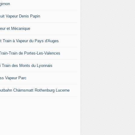
girnon
cuit Vapeur Denis Papin
eur et Mécanique
it Train à Vapeur du Pays d'Auges
Train-Train de Portes-Les-Valences
i Train des Monts du Lyonnais
ss Vapeur Parc
iputbahn Chärnsmatt Rothenburg Lucerne