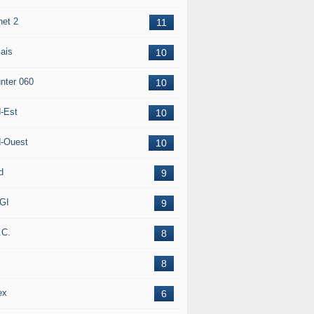
net 2
11
ais
10
nter 060
10
-Est
10
-Ouest
10
d
9
GI
9
.C.
8
8
ex
6