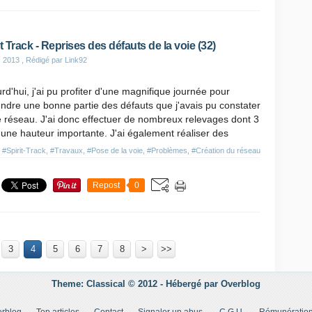
it Track - Reprises des défauts de la voie (32)
s 2013
, Rédigé par Link92
rd'hui, j'ai pu profiter d'une magnifique journée pour
ndre une bonne partie des défauts que j'avais pu constater
e réseau. J'ai donc effectuer de nombreux relevages dont 3
une hauteur importante. J'ai également réaliser des
s
#Spirit-Track
,
#Travaux
,
#Pose de la voie
,
#Problèmes
,
#Création du réseau
Repost
0
3
4
5
6
7
8
>
>>
Theme: Classical © 2012 -
Hébergé par
Overblog