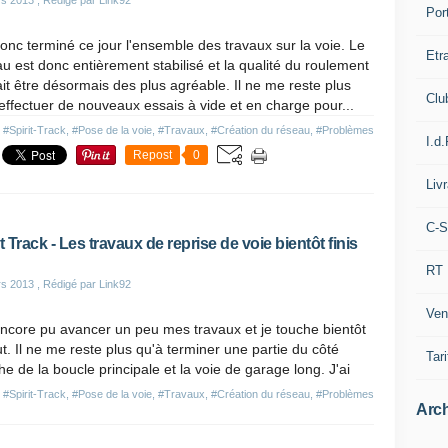
rs 2013
, Rédigé par Link92
Por
donc terminé ce jour l'ensemble des travaux sur la voie. Le
Etr
u est donc entièrement stabilisé et la qualité du roulement
it être désormais des plus agréable. Il ne me reste plus
Clu
effectuer de nouveaux essais à vide et en charge pour...
s
#Spirit-Track
,
#Pose de la voie
,
#Travaux
,
#Création du réseau
,
#Problèmes
I.d.
Repost
0
Liv
C-S
it Track - Les travaux de reprise de voie bientôt finis
RT
rs 2013
, Rédigé par Link92
Ven
encore pu avancer un peu mes travaux et je touche bientôt
t. Il ne me reste plus qu'à terminer une partie du côté
Tari
e de la boucle principale et la voie de garage long. J'ai
s
#Spirit-Track
,
#Pose de la voie
,
#Travaux
,
#Création du réseau
,
#Problèmes
Arch