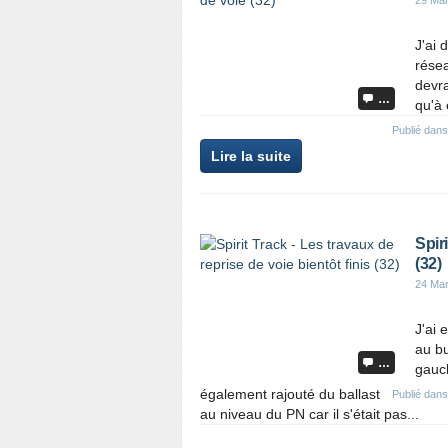
29 Ma
e
r
J'ai 
c
résea
e
devra
t
…
qu'à 
a
r
Publié dan
t
P
Lire la suite
i
a
c
r
l
t
e
a
Spir
g
(32)
e
24 Ma
r
c
J'ai 
e
au bu
t
…
gauch
a
r
également rajouté du ballast
Publié dan
t
au niveau du PN car il s'était pas...
i