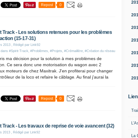
20
Repost
0
20
20
it Track - Les solutions retenues pour les problèmes
raction (15-17-31)
20
rs 2013
, Rédigé par Link92
é dans
#Spirit-Track
,
#Problèmes
,
#Projets
,
#Crémaillère
,
#Création du réseau
20
pris ma décision pour la solution à mes problèmes de
ion. Ce sera donc une motorisation du wagon avec 2
20
ux moteurs de chez Maxitrak. J'en profiterai pour changer
ntrôleur de la loco et refaire le câblage. Au final j'aurai la
20
Lien
Repost
0
Tra
L'A
it Track - Les travaux de reprise de voie avancent (32)
s 2013
, Rédigé par Link92
La 