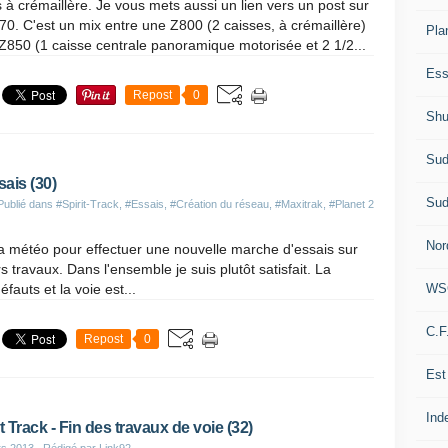
s à crémaillère. Je vous mets aussi un lien vers un post sur
70. C'est un mix entre une Z800 (2 caisses, à crémaillère)
Pla
 Z850 (1 caisse centrale panoramique motorisée et 2 1/2...
Ess
Repost
0
Shu
Sud
sais (30)
Sud
Publié dans
#Spirit-Track
,
#Essais
,
#Création du réseau
,
#Maxitrak
,
#Planet 2
Nor
e la météo pour effectuer une nouvelle marche d'essais sur
 travaux. Dans l'ensemble je suis plutôt satisfait. La
WS
fauts et la voie est...
C.F
Repost
0
Est
Ind
it Track - Fin des travaux de voie (32)