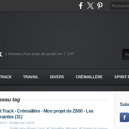
k
L'histoire d'un train de jardin en 7 1/4"
-TRACK
TRAVAIL
DIVERS
CRÉMAILLÈRE
SPIRIT
eseau tag
Suiv
it Track - Crémaillère - Mon projet de Z800 - Les
raintes (31)
 2013
, Rédigé par Link92
Publié dans
#Spirit-Track
,
#Crémaillère
,
#Projets
,
#Création du réseau