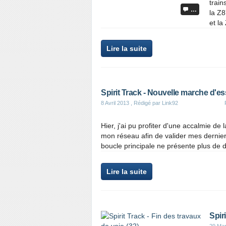
train
t
…
la Z8
a
et la
r
t
i
P
Lire la suite
c
a
l
r
e
t
a
Spirit Track - Nouvelle marche d'es
g
8 Avril 2013
, Rédigé par Link92
e
r
Hier, j'ai pu profiter d'une accalmie d
c
mon réseau afin de valider mes derniers
e
boucle principale ne présente plus de dé
t
a
r
P
Lire la suite
t
a
i
r
c
t
l
a
Spir
e
g